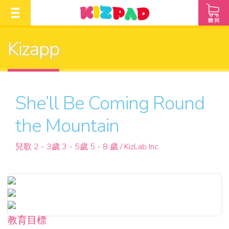
Kizapp
She’ll Be Coming Round
the Mountain
兒歌 2 - 3歲 3 - 5歲 5 - 8 歲 / KizLab Inc.
教育目標